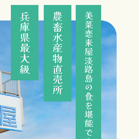
兵庫県最大級
農畜水産物直売所
美菜恋来屋淡路島の食を堪能できる産直市場